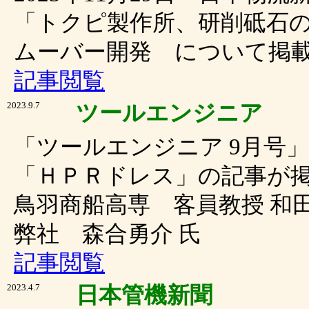
「トクピ製作所、研削砥石の
ムーバー開発 について掲
記事閲覧
2023.9.7
ツールエンジニア
「ツールエンジニア 9月号
「ＨＰＲドレス」の記事が
鳥羽商船高専 客員教授 和田
弊社 森合勇介 氏
記事閲覧
2023.4.7
日本管機新聞