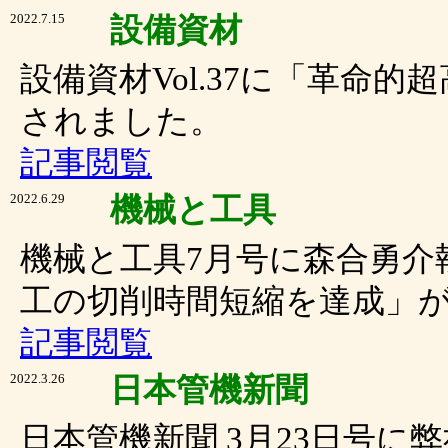
2022.7.15
設備資材
設備資材Vol.37に「革命
されました。
記事閲覧
2022.6.29
機械と工具
機械と工具7月号に森合勇介
工の切削時間短縮を達成」
記事閲覧
2022.3.26
日本管機新聞
日本管機新聞 3月23日号